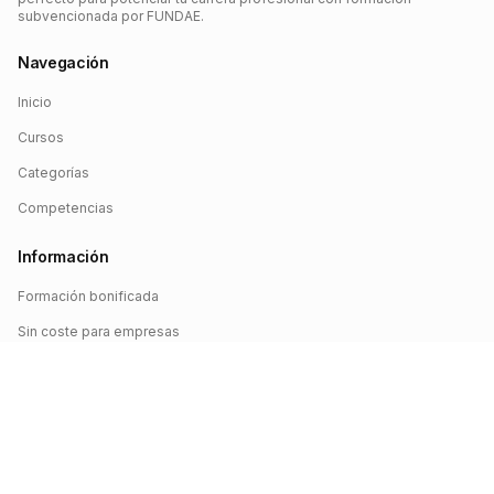
subvencionada por FUNDAE.
Navegación
Inicio
Cursos
Categorías
Competencias
Información
Formación bonificada
Sin coste para empresas
Crédito FUNDAE
Iniciar sesión
©
2026
FUNDAE Cursos. Todos los derechos reservados.