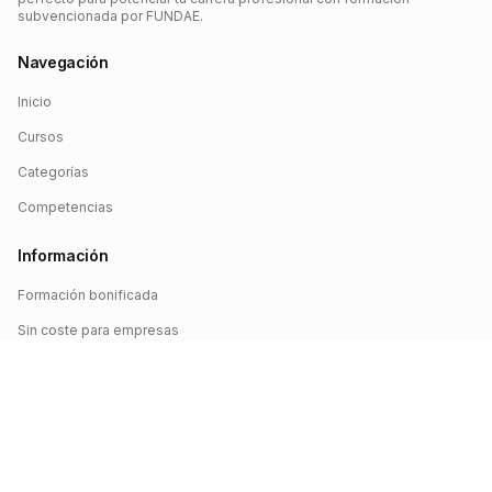
subvencionada por FUNDAE.
Navegación
Inicio
Cursos
Categorías
Competencias
Información
Formación bonificada
Sin coste para empresas
Crédito FUNDAE
Iniciar sesión
©
2026
FUNDAE Cursos. Todos los derechos reservados.