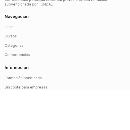
subvencionada por FUNDAE.
Navegación
Inicio
Cursos
Categorías
Competencias
Información
Formación bonificada
Sin coste para empresas
Crédito FUNDAE
Iniciar sesión
©
2026
FUNDAE Cursos. Todos los derechos reservados.