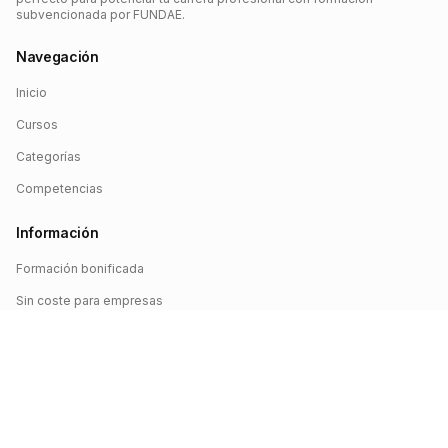
subvencionada por FUNDAE.
Navegación
Inicio
Cursos
Categorías
Competencias
Información
Formación bonificada
Sin coste para empresas
Crédito FUNDAE
Iniciar sesión
©
2026
FUNDAE Cursos. Todos los derechos reservados.