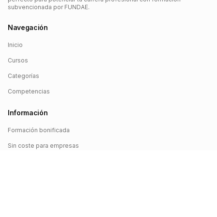
subvencionada por FUNDAE.
Navegación
Inicio
Cursos
Categorías
Competencias
Información
Formación bonificada
Sin coste para empresas
Crédito FUNDAE
Iniciar sesión
©
2026
FUNDAE Cursos. Todos los derechos reservados.