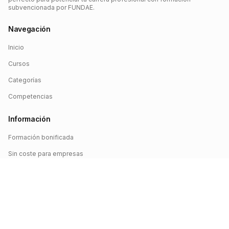
subvencionada por FUNDAE.
Navegación
Inicio
Cursos
Categorías
Competencias
Información
Formación bonificada
Sin coste para empresas
Crédito FUNDAE
Iniciar sesión
©
2026
FUNDAE Cursos. Todos los derechos reservados.