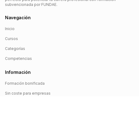
subvencionada por FUNDAE.
Navegación
Inicio
Cursos
Categorías
Competencias
Información
Formación bonificada
Sin coste para empresas
Crédito FUNDAE
Iniciar sesión
©
2026
FUNDAE Cursos. Todos los derechos reservados.