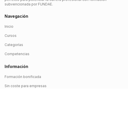
subvencionada por FUNDAE.
Navegación
Inicio
Cursos
Categorías
Competencias
Información
Formación bonificada
Sin coste para empresas
Crédito FUNDAE
Iniciar sesión
©
2026
FUNDAE Cursos. Todos los derechos reservados.