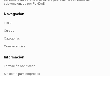
subvencionada por FUNDAE.
Navegación
Inicio
Cursos
Categorías
Competencias
Información
Formación bonificada
Sin coste para empresas
Crédito FUNDAE
Iniciar sesión
©
2026
FUNDAE Cursos. Todos los derechos reservados.