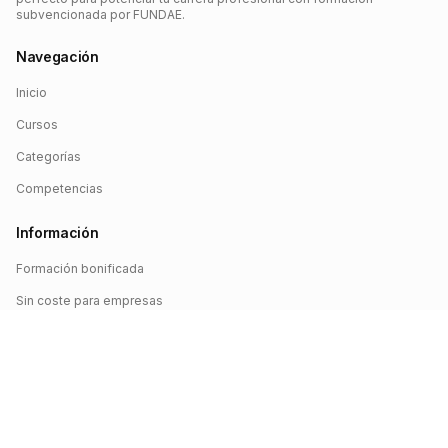
subvencionada por FUNDAE.
Navegación
Inicio
Cursos
Categorías
Competencias
Información
Formación bonificada
Sin coste para empresas
Crédito FUNDAE
Iniciar sesión
©
2026
FUNDAE Cursos. Todos los derechos reservados.