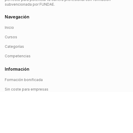
subvencionada por FUNDAE.
Navegación
Inicio
Cursos
Categorías
Competencias
Información
Formación bonificada
Sin coste para empresas
Crédito FUNDAE
Iniciar sesión
©
2026
FUNDAE Cursos. Todos los derechos reservados.