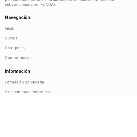
subvencionada por FUNDAE.
Navegación
Inicio
Cursos
Categorías
Competencias
Información
Formación bonificada
Sin coste para empresas
Crédito FUNDAE
Iniciar sesión
©
2026
FUNDAE Cursos. Todos los derechos reservados.