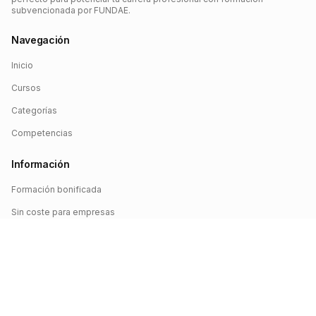
subvencionada por FUNDAE.
Navegación
Inicio
Cursos
Categorías
Competencias
Información
Formación bonificada
Sin coste para empresas
Crédito FUNDAE
Iniciar sesión
©
2026
FUNDAE Cursos. Todos los derechos reservados.