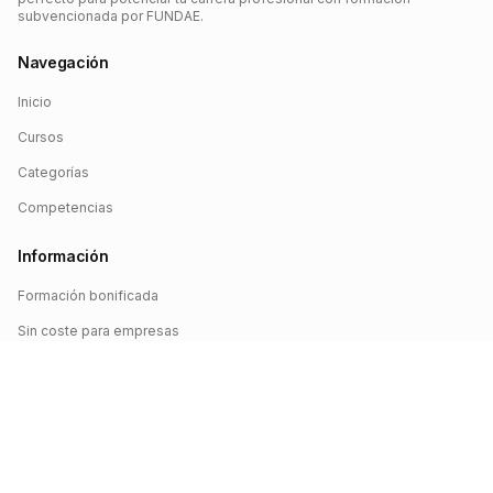
subvencionada por FUNDAE.
Navegación
Inicio
Cursos
Categorías
Competencias
Información
Formación bonificada
Sin coste para empresas
Crédito FUNDAE
Iniciar sesión
©
2026
FUNDAE Cursos. Todos los derechos reservados.