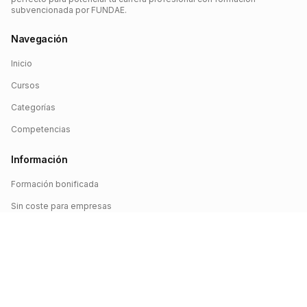
subvencionada por FUNDAE.
Navegación
Inicio
Cursos
Categorías
Competencias
Información
Formación bonificada
Sin coste para empresas
Crédito FUNDAE
Iniciar sesión
©
2026
FUNDAE Cursos. Todos los derechos reservados.