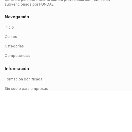
subvencionada por FUNDAE.
Navegación
Inicio
Cursos
Categorías
Competencias
Información
Formación bonificada
Sin coste para empresas
Crédito FUNDAE
Iniciar sesión
©
2026
FUNDAE Cursos. Todos los derechos reservados.