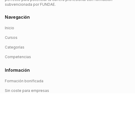
subvencionada por FUNDAE.
Navegación
Inicio
Cursos
Categorías
Competencias
Información
Formación bonificada
Sin coste para empresas
Crédito FUNDAE
Iniciar sesión
©
2026
FUNDAE Cursos. Todos los derechos reservados.