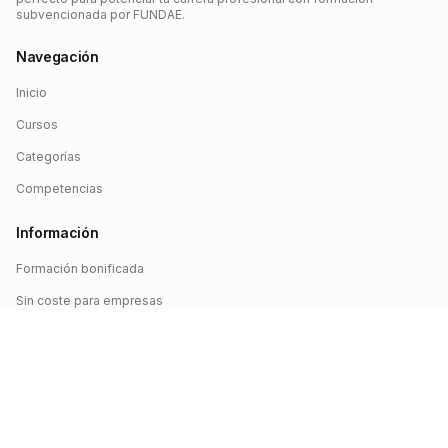
subvencionada por FUNDAE.
Navegación
Inicio
Cursos
Categorías
Competencias
Información
Formación bonificada
Sin coste para empresas
Crédito FUNDAE
Iniciar sesión
©
2026
FUNDAE Cursos. Todos los derechos reservados.