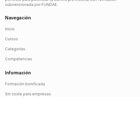
subvencionada por FUNDAE.
Navegación
Inicio
Cursos
Categorías
Competencias
Información
Formación bonificada
Sin coste para empresas
Crédito FUNDAE
Iniciar sesión
©
2026
FUNDAE Cursos. Todos los derechos reservados.