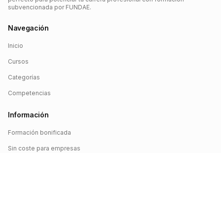
subvencionada por FUNDAE.
Navegación
Inicio
Cursos
Categorías
Competencias
Información
Formación bonificada
Sin coste para empresas
Crédito FUNDAE
Iniciar sesión
©
2026
FUNDAE Cursos. Todos los derechos reservados.