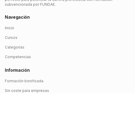
subvencionada por FUNDAE.
Navegación
Inicio
Cursos
Categorías
Competencias
Información
Formación bonificada
Sin coste para empresas
Crédito FUNDAE
Iniciar sesión
©
2026
FUNDAE Cursos. Todos los derechos reservados.