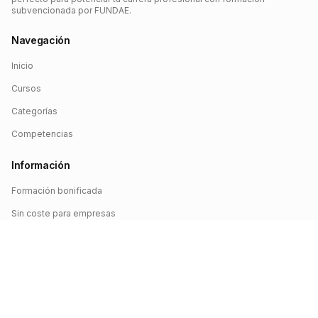
subvencionada por FUNDAE.
Navegación
Inicio
Cursos
Categorías
Competencias
Información
Formación bonificada
Sin coste para empresas
Crédito FUNDAE
Iniciar sesión
©
2026
FUNDAE Cursos. Todos los derechos reservados.