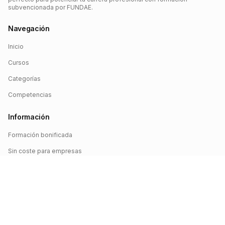
subvencionada por FUNDAE.
Navegación
Inicio
Cursos
Categorías
Competencias
Información
Formación bonificada
Sin coste para empresas
Crédito FUNDAE
Iniciar sesión
©
2026
FUNDAE Cursos. Todos los derechos reservados.