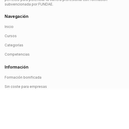
subvencionada por FUNDAE.
Navegación
Inicio
Cursos
Categorías
Competencias
Información
Formación bonificada
Sin coste para empresas
Crédito FUNDAE
Iniciar sesión
©
2026
FUNDAE Cursos. Todos los derechos reservados.