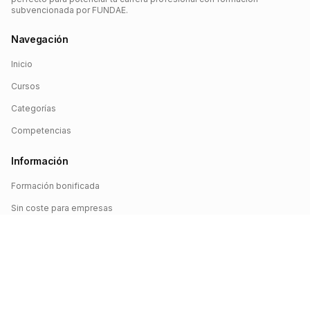
subvencionada por FUNDAE.
Navegación
Inicio
Cursos
Categorías
Competencias
Información
Formación bonificada
Sin coste para empresas
Crédito FUNDAE
Iniciar sesión
©
2026
FUNDAE Cursos. Todos los derechos reservados.